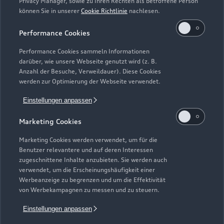
Privacy Manager, sowie zu Ihren Rechten als betroffene Person
können Sie in unserer
Cookie Richtlinie
nachlesen.
Performance Cookies
Performance Cookies sammeln Informationen
darüber, wie unsere Webseite genutzt wird (z. B.
Anzahl der Besuche, Verweildauer). Diese Cookies
werden zur Optimierung der Webseite verwendet.
Zur Inspektion
Einstellungen anpassen
Marketing Cookies
Zurück nach oben
Marketing Cookies werden verwendet, um für die
Benutzer relevantere und auf deren Interessen
Modelle
zugeschnittene Inhalte anzubieten. Sie werden auch
verwendet, um die Erscheinungshäufigkeit einer
Werbeanzeige zu begrenzen und um die Effektivität
Kaufen & leasen
von Werbekampagnen zu messen und zu steuern.
Alle Modelle
Einstellungen anpassen
Modelle vergleichen
Service & Zubehör
Neuwagensuche