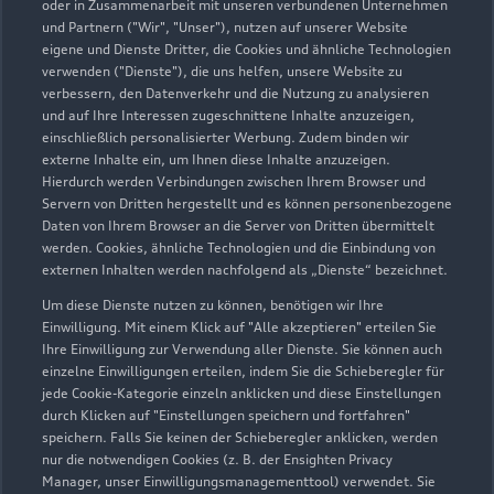
oder in Zusammenarbeit mit unseren verbundenen Unternehmen
und Partnern ("Wir", "Unser"), nutzen auf unserer Website
09831 80020
eigene und Dienste Dritter, die Cookies und ähnliche Technologien
verwenden ("Dienste"), die uns helfen, unsere Website zu
verbessern, den Datenverkehr und die Nutzung zu analysieren
info@auto-halbig.de
und auf Ihre Interessen zugeschnittene Inhalte anzuzeigen,
einschließlich personalisierter Werbung. Zudem binden wir
Kontaktdaten herunterladen
externe Inhalte ein, um Ihnen diese Inhalte anzuzeigen.
Hierdurch werden Verbindungen zwischen Ihrem Browser und
Servern von Dritten hergestellt und es können personenbezogene
Daten von Ihrem Browser an die Server von Dritten übermittelt
werden. Cookies, ähnliche Technologien und die Einbindung von
Öffnungszeiten
externen Inhalten werden nachfolgend als „Dienste“ bezeichnet.
Um diese Dienste nutzen zu können, benötigen wir Ihre
Einwilligung. Mit einem Klick auf "Alle akzeptieren" erteilen Sie
Verkauf
Ihre Einwilligung zur Verwendung aller Dienste. Sie können auch
Geschlossen
,
öffnet am
Montag 08:30
einzelne Einwilligungen erteilen, indem Sie die Schieberegler für
jede Cookie-Kategorie einzeln anklicken und diese Einstellungen
durch Klicken auf "Einstellungen speichern und fortfahren"
Service
speichern. Falls Sie keinen der Schieberegler anklicken, werden
Geschlossen
,
öffnet am
Montag 07:45
nur die notwendigen Cookies (z. B. der Ensighten Privacy
Manager, unser Einwilligungsmanagementtool) verwendet. Sie